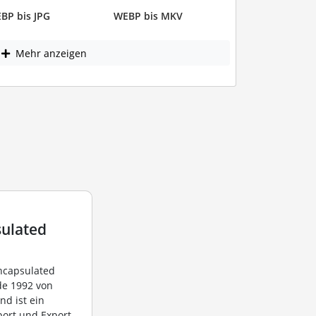
BP bis JPG
WEBP bis MKV
Mehr anzeigen
ulated
Encapsulated
de 1992 von
nd ist ein
port und Export