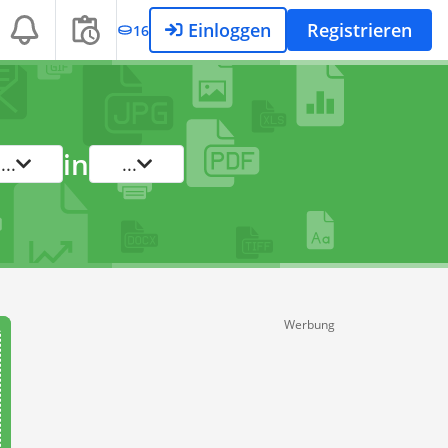
Einloggen
Registrieren
16
in
...
...
Werbung