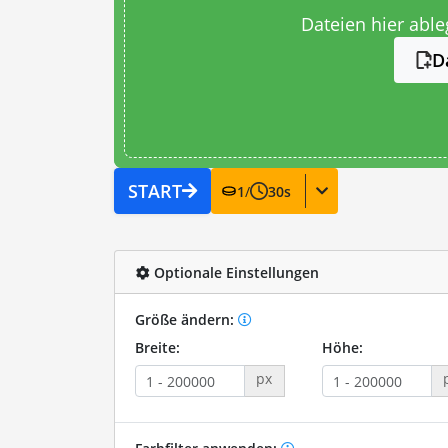
Dateien hier abl
D
START
1
/
30
s
Optionale Einstellungen
Größe ändern:
Breite:
Höhe:
px