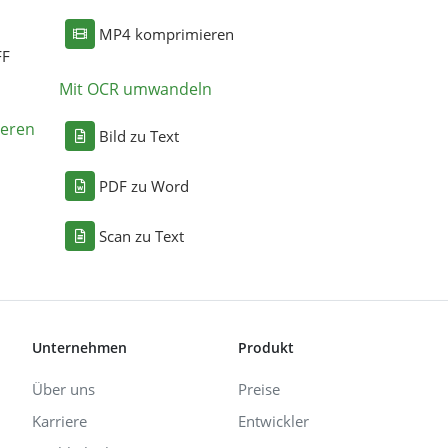
MP4 komprimieren
FF
Mit OCR umwandeln
eren
Bild zu Text
PDF zu Word
Scan zu Text
Unternehmen
Produkt
Über uns
Preise
Karriere
Entwickler