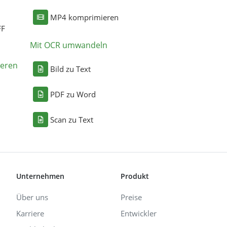
MP4 komprimieren
FF
Mit OCR umwandeln
eren
Bild zu Text
PDF zu Word
Scan zu Text
Unternehmen
Produkt
Über uns
Preise
Karriere
Entwickler