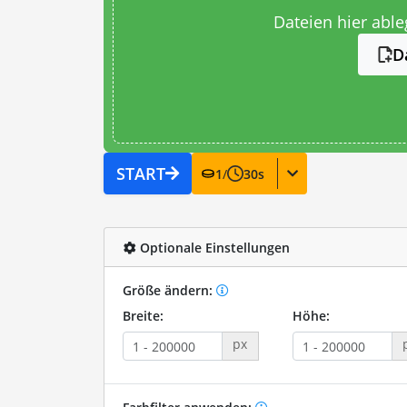
Dateien hier abl
D
START
1
/
30
s
Optionale Einstellungen
Größe ändern:
Breite:
Höhe:
px