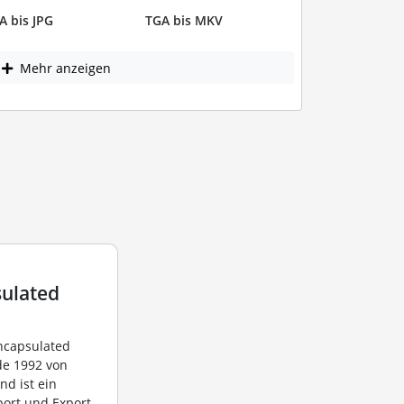
A bis JPG
TGA bis MKV
Mehr anzeigen
ulated
Encapsulated
de 1992 von
nd ist ein
port und Export