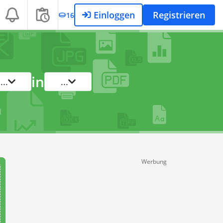
Einloggen
Registrieren
16
in
...
...
Werbung