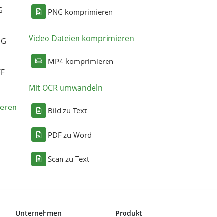
G
PNG komprimieren
Video Dateien komprimieren
NG
MP4 komprimieren
FF
Mit OCR umwandeln
eren
Bild zu Text
PDF zu Word
Scan zu Text
Unternehmen
Produkt