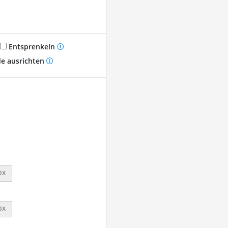
Entsprenkeln
e ausrichten
px
px