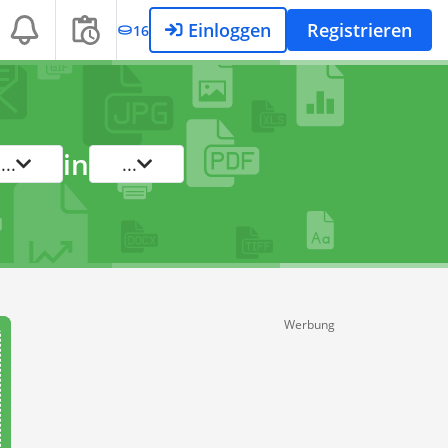
Einloggen
Registrieren
16
in
...
...
Werbung