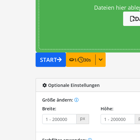
Dateien hier abl
D
START
1
/
30
s
Optionale Einstellungen
Größe ändern:
Breite:
Höhe:
px