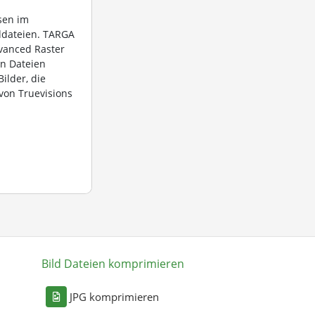
sen im
ddateien. TARGA
dvanced Raster
en Dateien
ilder, die
von Truevisions
Bild Dateien komprimieren
n
JPG komprimieren