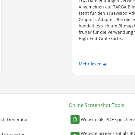
TGA Dateiendungen verwei
Allgemeinen auf TARGA Bil
steht für den Truevision A
Graphics Adapter. Bei dies
handelt es sich um Bitmap B
früher für die Verwendung 
High-End-Grafikkarte...
Mehr lesen
Online Screenshot Tools
sh-Generator
Website als PDF speicher
Website Screenshot als JP
ld Converter