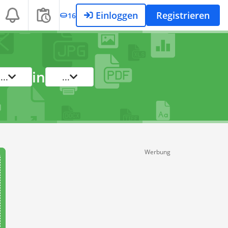
Einloggen
Registrieren
16
in
...
...
Werbung