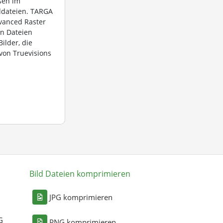
sen im
ddateien. TARGA
dvanced Raster
en Dateien
ilder, die
von Truevisions
Bild Dateien komprimieren
n
JPG komprimieren
G
PNG komprimieren