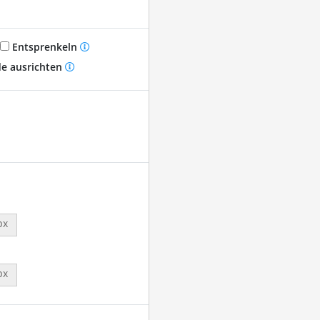
Entsprenkeln
e ausrichten
px
px