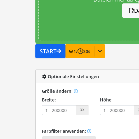
D
START
1
/
30
s
Optionale Einstellungen
Größe ändern:
Breite:
Höhe:
px
Farbfilter anwenden: