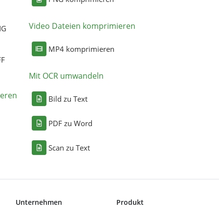
Video Dateien komprimieren
NG
MP4 komprimieren
FF
Mit OCR umwandeln
eren
Bild zu Text
PDF zu Word
Scan zu Text
Unternehmen
Produkt