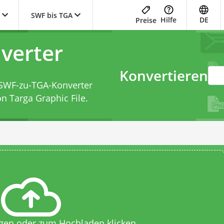
SWF bis TGA
Hilfe
DE
Preise
verter
Konvertieren
SWF-zu-TGA-Konverter
n Targa Graphic File.
egen oder zum Hochladen klicken