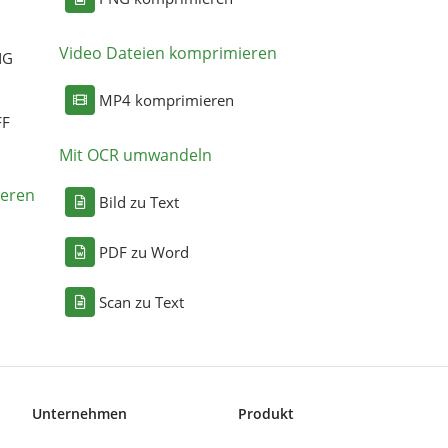
Video Dateien komprimieren
NG
MP4 komprimieren
FF
Mit OCR umwandeln
eren
Bild zu Text
PDF zu Word
Scan zu Text
Unternehmen
Produkt