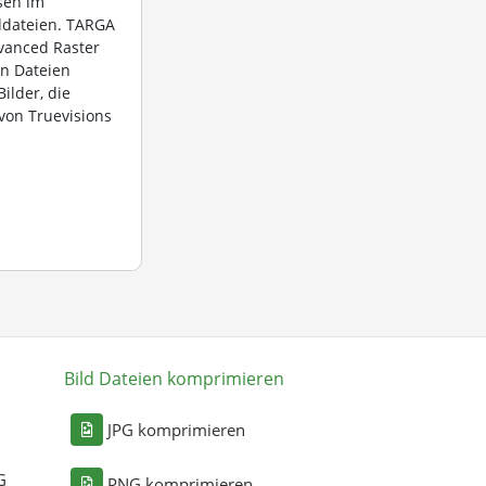
sen im
ddateien. TARGA
dvanced Raster
en Dateien
ilder, die
von Truevisions
Bild Dateien komprimieren
n
JPG komprimieren
G
PNG komprimieren