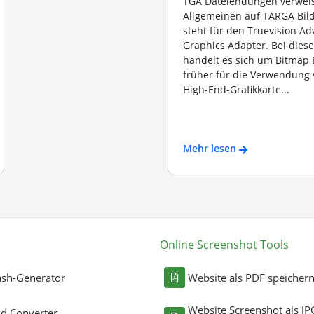
TGA Dateiendungen verwei
Allgemeinen auf TARGA Bil
steht für den Truevision A
Graphics Adapter. Bei dies
handelt es sich um Bitmap B
früher für die Verwendung 
High-End-Grafikkarte...
Mehr lesen
Online Screenshot Tools
sh-Generator
Website als PDF speicher
Website Screenshot als JP
ld Converter