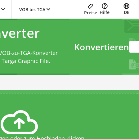
VOB bis TGA
Hilfe
DE
Preise
verter
Konvertieren
VOB-zu-TGA-Konverter
 Targa Graphic File.
egen oder zum Hochladen klicken