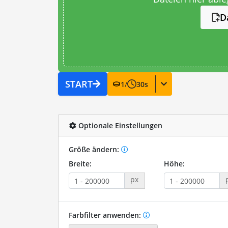
D
START
1
/
30
s
Optionale Einstellungen
Größe ändern:
Breite:
Höhe:
px
Farbfilter anwenden: