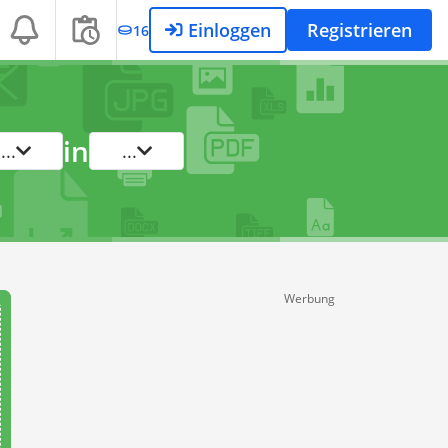
Einloggen
Registrieren
16
in
...
...
Werbung