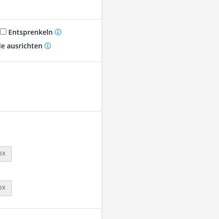
Entsprenkeln
e ausrichten
px
px