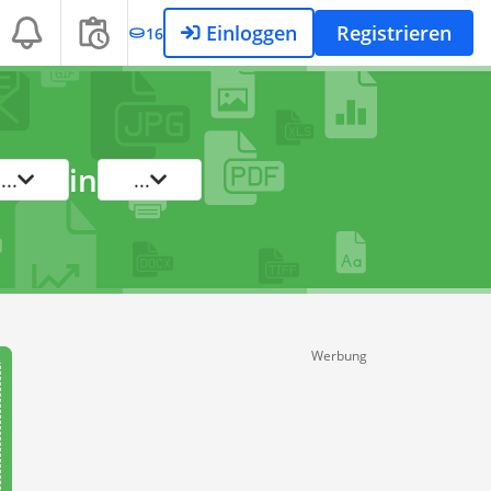
Einloggen
Registrieren
16
in
...
...
Werbung