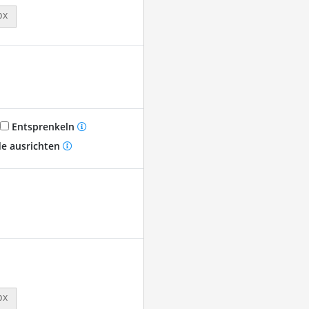
px
Entsprenkeln
e ausrichten
px