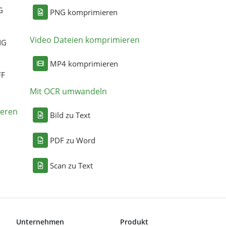
G
PNG komprimieren
Video Dateien komprimieren
NG
MP4 komprimieren
FF
Mit OCR umwandeln
eren
Bild zu Text
PDF zu Word
Scan zu Text
Unternehmen
Produkt