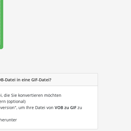
B-Datei in eine GIF-Datei?
i, die Sie konvertieren möchten
rn (optional)
nversion", um Ihre Datei von
VOB zu GIF
zu
 herunter