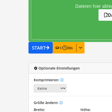
Dateien hier abl
D
START
1
/
30
s
Optionale Einstellungen
Komprimieren:
Größe ändern:
Breite:
Höhe: