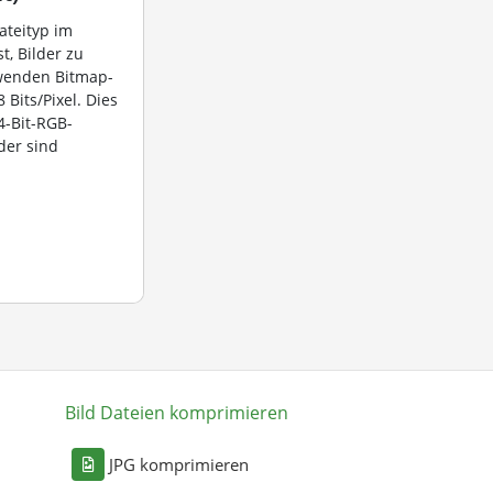
dateityp im
st, Bilder zu
rwenden Bitmap-
 Bits/Pixel. Dies
4-Bit-RGB-
der sind
Bild Dateien komprimieren
n
JPG komprimieren