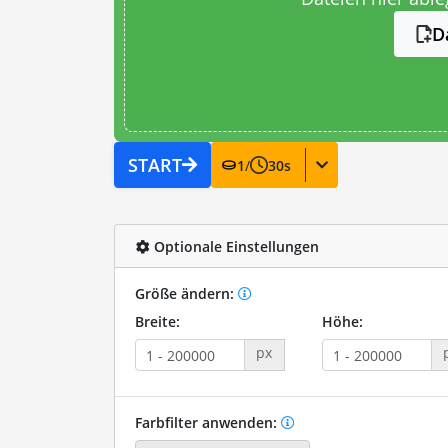
D
START
1
/
30
s
Optionale Einstellungen
Größe ändern:
Breite:
Höhe:
px
Farbfilter anwenden: