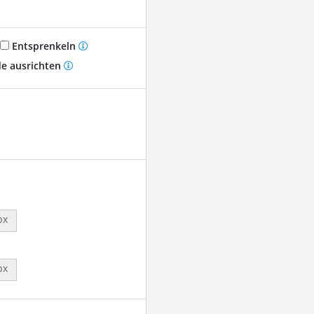
Entsprenkeln
e ausrichten
px
px