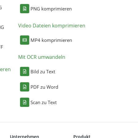
G
PNG komprimieren
Video Dateien komprimieren
NG
MP4 komprimieren
FF
Mit OCR umwandeln
eren
Bild zu Text
PDF zu Word
Scan zu Text
Unternehmen
Produkt