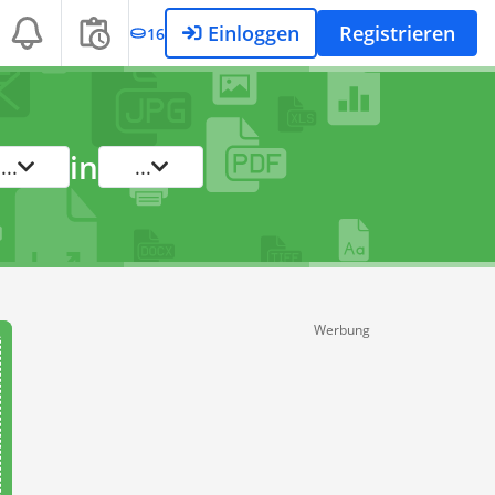
Einloggen
Registrieren
16
in
...
...
Werbung