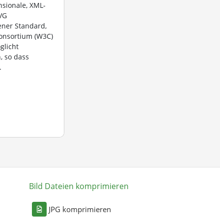
sionale, XML-
SVG
fener Standard,
onsortium (W3C)
glicht
, so dass
.
Bild Dateien komprimieren
n
JPG komprimieren