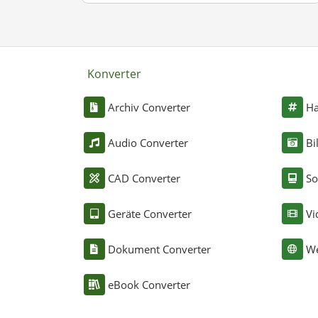
Konverter
Archiv Converter
Ha
Audio Converter
Bi
CAD Converter
So
Geräte Converter
Vi
Dokument Converter
We
eBook Converter