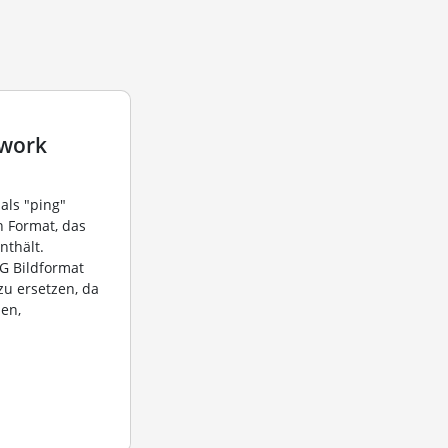
twork
als "ping"
n Format, das
nthält.
G Bildformat
zu ersetzen, da
zen,