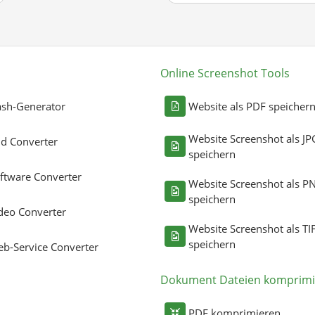
Online Screenshot Tools
sh-Generator
Website als PDF speicher
Website Screenshot als JP
ld Converter
speichern
ftware Converter
Website Screenshot als P
speichern
deo Converter
Website Screenshot als TI
speichern
b-Service Converter
Dokument Dateien komprimi
PDF komprimieren