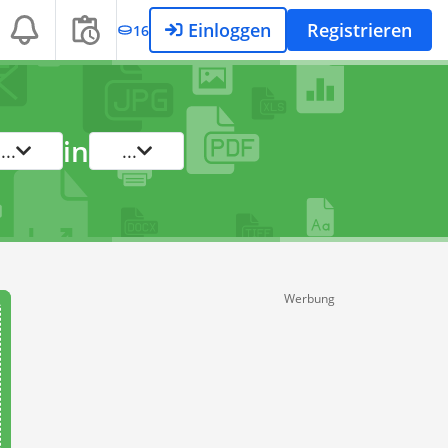
Einloggen
Registrieren
16
in
...
...
Werbung