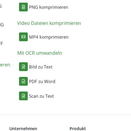
G
PNG komprimieren
Video Dateien komprimieren
NG
MP4 komprimieren
FF
Mit OCR umwandeln
eren
Bild zu Text
PDF zu Word
Scan zu Text
Unternehmen
Produkt