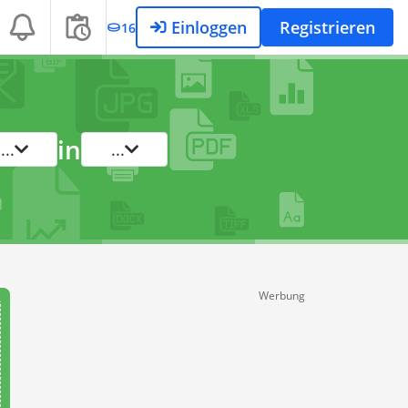
Einloggen
Registrieren
16
in
...
...
Werbung