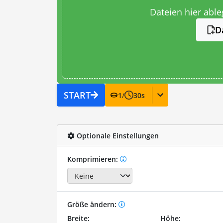
Dateien hier abl
D
START
1
/
30
s
Optionale Einstellungen
Komprimieren:
Größe ändern:
Breite:
Höhe: