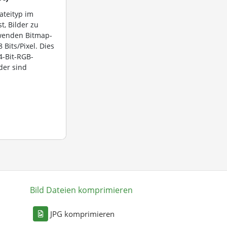
dateityp im
st, Bilder zu
rwenden Bitmap-
 Bits/Pixel. Dies
4-Bit-RGB-
der sind
Bild Dateien komprimieren
n
JPG komprimieren