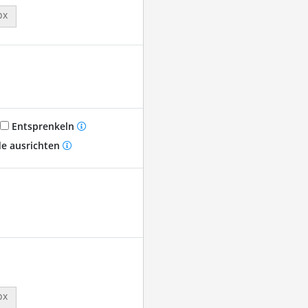
px
Entsprenkeln
e ausrichten
px