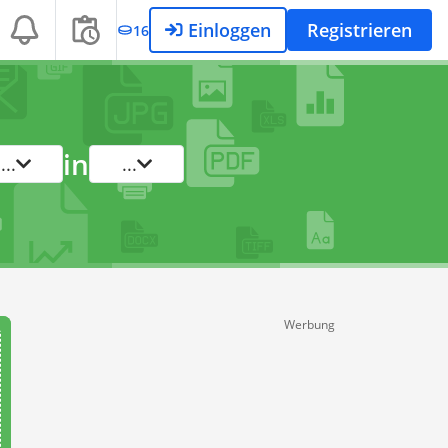
Einloggen
Registrieren
16
in
...
...
Werbung