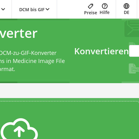
DCM bis GIF
Hilfe
DE
Preise
verter
Konvertieren
DCM-zu-GIF-Konverter
s in Medicine Image File
ormat.