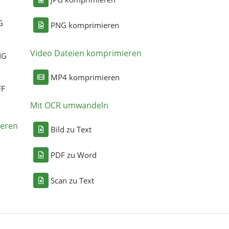
G
PNG komprimieren
Video Dateien komprimieren
NG
MP4 komprimieren
FF
Mit OCR umwandeln
eren
Bild zu Text
PDF zu Word
Scan zu Text