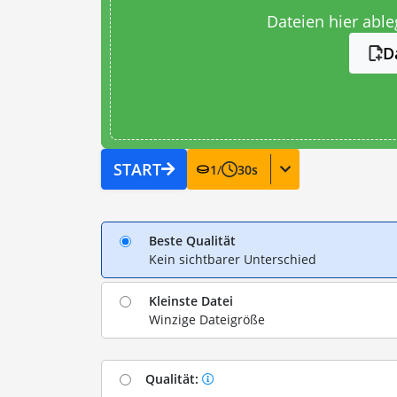
Dateien hier abl
D
START
1
/
30
s
Beste Qualität
Kein sichtbarer Unterschied
Kleinste Datei
Winzige Dateigröße
Qualität: