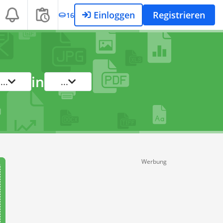
Einloggen
Registrieren
16
in
...
...
Werbung