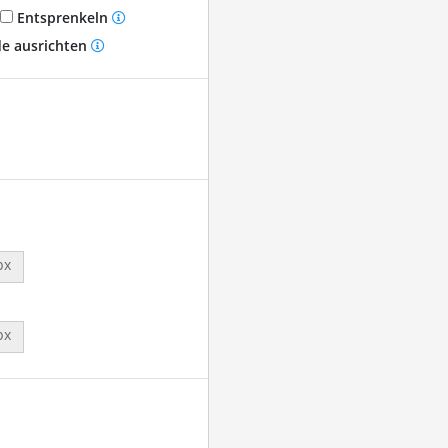
Entsprenkeln
e ausrichten
px
px