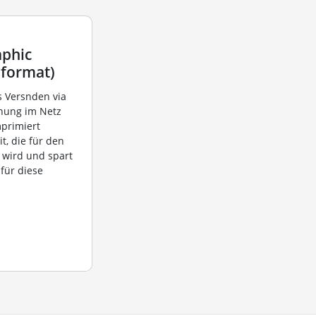
aphic
 format)
as Versnden via
chung im Netz
primiert
t, die für den
 wird und spart
für diese