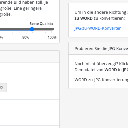
erende Bild haben soll. Je
igröße. Eine geringere
Um in die andere Richtung z
größe.
zu WORD
zu konvertieren:
JPG-zu-WORD-Konverter
0%
80%
100%
Probieren Sie die JPG-Konv
Noch nicht überzeugt? Klic
Demodatei von
WORD
in
JP
WORD-zu-JPG-Konvertierung
px