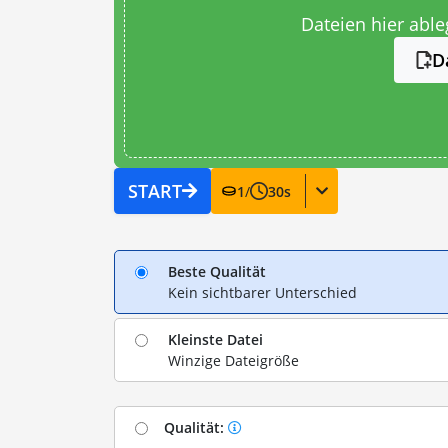
Dateien hier abl
D
START
1
/
30
s
Beste Qualität
Kein sichtbarer Unterschied
Kleinste Datei
Winzige Dateigröße
Qualität: