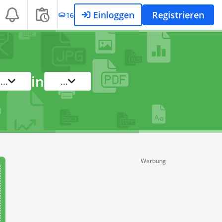
Einloggen
Registrieren
16
in
...
...
Werbung