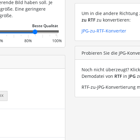
erende Bild haben soll. Je
igröße. Eine geringere
Um in die andere Richtung z
größe.
zu RTF
zu konvertieren:
JPG-zu-RTF-Konverter
0%
80%
100%
Probieren Sie die JPG-Konve
Noch nicht überzeugt? Klic
Demodatei von
RTF
in
JPG
z
RTF-zu-JPG-Konvertierung m
px