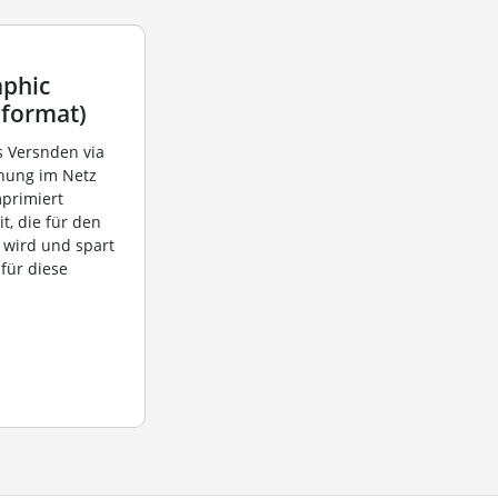
aphic
 format)
as Versnden via
chung im Netz
primiert
t, die für den
 wird und spart
für diese