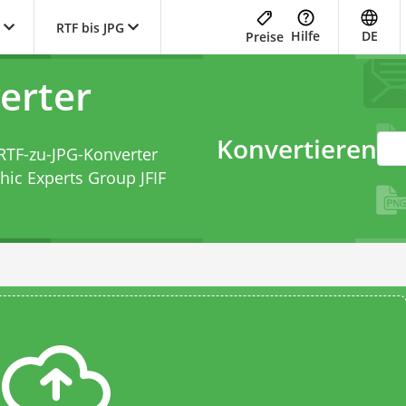
RTF bis JPG
Hilfe
DE
Preise
erter
Konvertieren
RTF-zu-JPG-Konverter
hic Experts Group JFIF