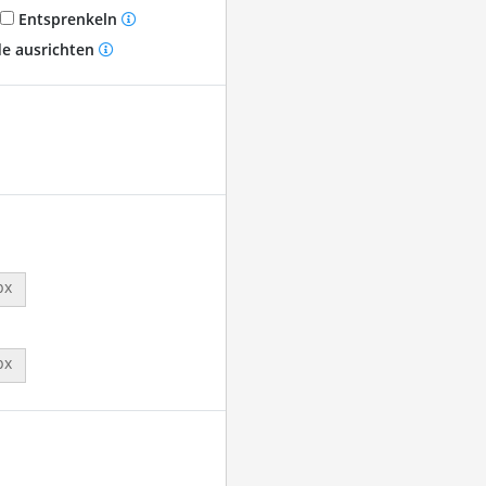
Entsprenkeln
e ausrichten
px
px