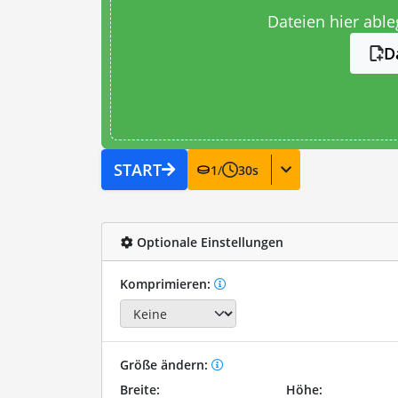
Dateien hier abl
D
START
1
/
30
s
Optionale Einstellungen
Komprimieren:
Größe ändern:
Breite:
Höhe: