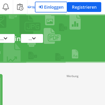
Einloggen
Registrieren
16
in
...
...
Werbung