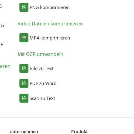
G
PNG komprimieren
Video Dateien komprimieren
NG
MP4 komprimieren
FF
Mit OCR umwandeln
eren
Bild zu Text
PDF zu Word
Scan zu Text
Unternehmen
Produkt