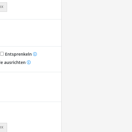
px
Entsprenkeln
e ausrichten
px