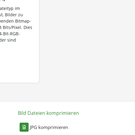
dateityp im
st, Bilder zu
rwenden Bitmap-
 Bits/Pixel. Dies
4-Bit-RGB-
der sind
Bild Dateien komprimieren
n
JPG komprimieren