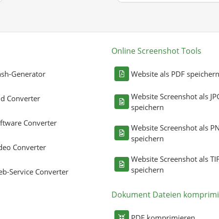
Online Screenshot Tools
sh-Generator
Website als PDF speicher
Website Screenshot als JP
ld Converter
speichern
ftware Converter
Website Screenshot als P
speichern
deo Converter
Website Screenshot als TI
speichern
b-Service Converter
Dokument Dateien komprimi
PDF komprimieren