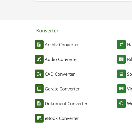
Konverter
Archiv Converter
Ha
Audio Converter
Bi
CAD Converter
So
Geräte Converter
Vi
Dokument Converter
We
eBook Converter