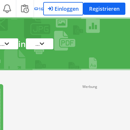
Einloggen
Registrieren
16
in
...
...
Werbung