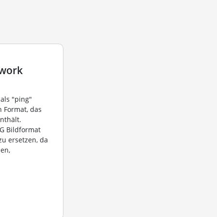
twork
als "ping"
n Format, das
nthält.
G Bildformat
zu ersetzen, da
zen,