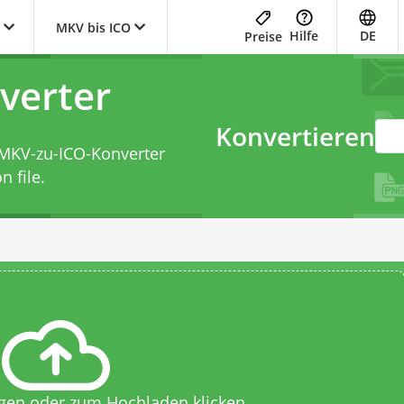
MKV bis ICO
Hilfe
DE
Preise
verter
Konvertieren
MKV-zu-ICO-Konverter
n file.
egen oder zum Hochladen klicken