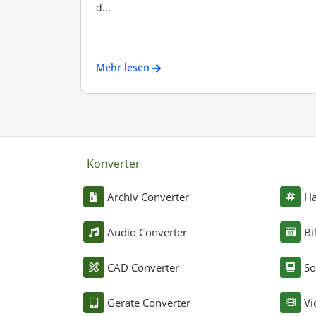
d...
Mehr lesen
Konverter
Archiv Converter
Ha
Audio Converter
Bi
CAD Converter
So
Geräte Converter
Vi