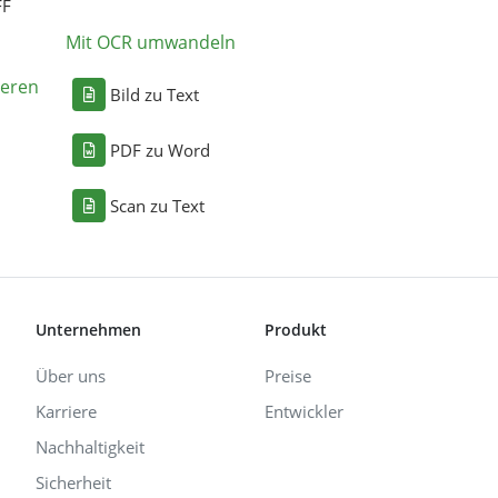
FF
Mit OCR umwandeln
eren
Bild zu Text
PDF zu Word
Scan zu Text
Unternehmen
Produkt
Über uns
Preise
Karriere
Entwickler
Nachhaltigkeit
Sicherheit