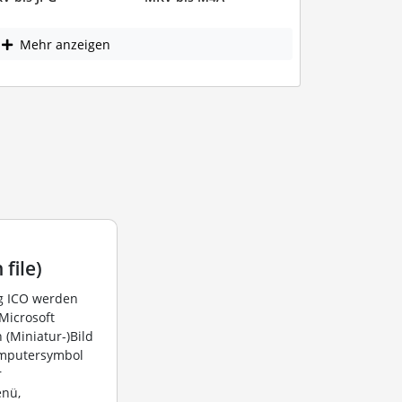
Mehr anzeigen
 file)
ng ICO werden
Microsoft
(Miniatur-)Bild
omputersymbol
r
enü,