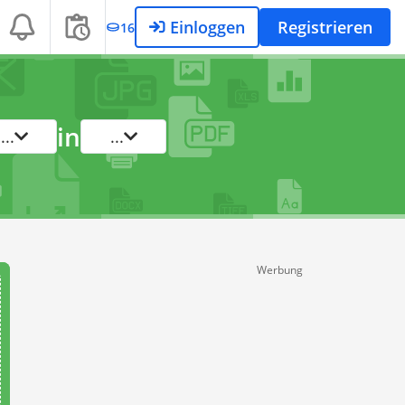
Einloggen
Registrieren
16
in
...
...
Werbung