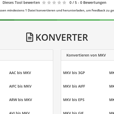
Dieses Tool bewerten
0
/ 5 - 0 Bewertungen
ssen mindestens 1 Datei konvertieren und herunterladen, um Feedback zu g
KONVERTER
Konvertieren von MKV
AAC bis MKV
MKV bis 3GP
MK
AIFC bis MKV
MKV bis AIFF
MK
ARW bis MKV
MKV bis EPS
MK
AVI bis MKV
MKV bis GIF
MK