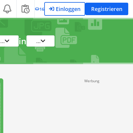
Einloggen
Registrieren
16
in
...
...
Werbung