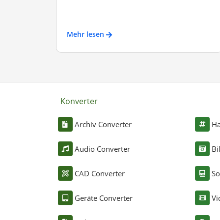
Mehr lesen
Konverter
Archiv Converter
Ha
Audio Converter
Bi
CAD Converter
So
Geräte Converter
Vi