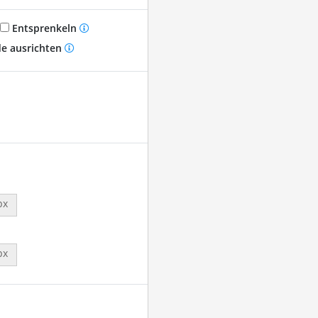
Entsprenkeln
e ausrichten
px
px