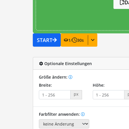
D
START
1
/
30
s
Optionale Einstellungen
Größe ändern:
Breite:
Höhe:
px
Farbfilter anwenden: