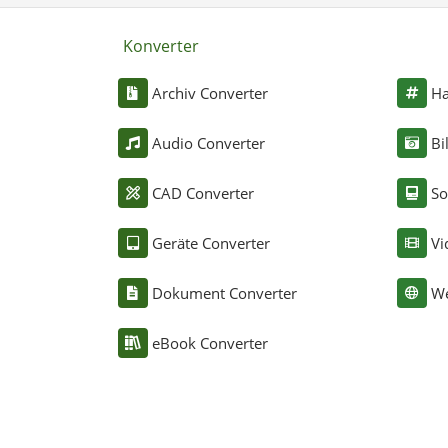
Konverter
Archiv Converter
Ha
Audio Converter
Bi
CAD Converter
So
Geräte Converter
Vi
Dokument Converter
We
eBook Converter