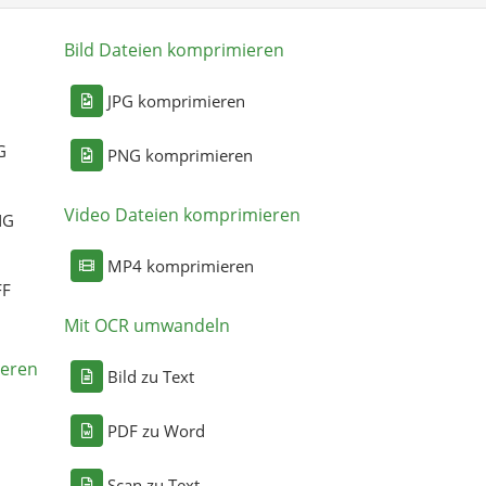
Bild Dateien komprimieren
n
JPG komprimieren
G
PNG komprimieren
Video Dateien komprimieren
NG
MP4 komprimieren
FF
Mit OCR umwandeln
eren
Bild zu Text
PDF zu Word
Scan zu Text