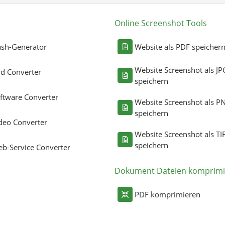
Online Screenshot Tools
sh-Generator
Website als PDF speicher
Website Screenshot als JP
ld Converter
speichern
ftware Converter
Website Screenshot als P
speichern
deo Converter
Website Screenshot als TI
speichern
b-Service Converter
Dokument Dateien komprimi
PDF komprimieren