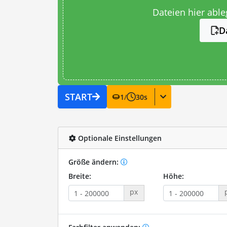
Dateien hier abl
D
START
1
/
30
s
Optionale Einstellungen
Größe ändern:
Breite:
Höhe:
px