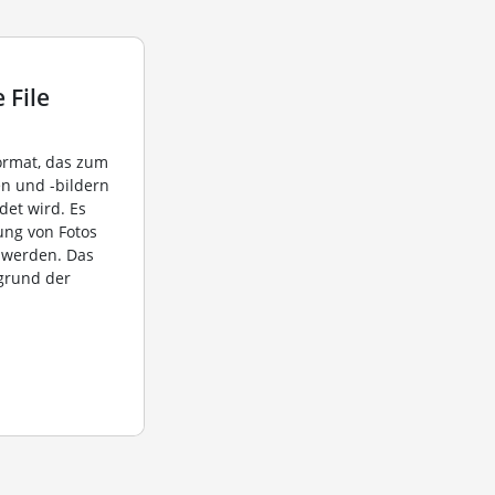
 File
format, das zum
en und -bildern
det wird. Es
ung von Fotos
 werden. Das
grund der