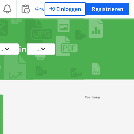
Einloggen
Registrieren
16
in
...
...
Werbung